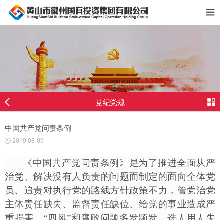
党纪党规
中国共产党问责条例
2019-08-09
《中国共产党问责条例》是为了推进全面从严
治党、解决没有人负责的问题而制定的面向全体党
员、追责对执行党的路线方针政策不力，管党治党
主体责任缺失、监督责任缺位、给党的事业造成严
重损害，“四风”和腐败问题多发频发，选人用人失