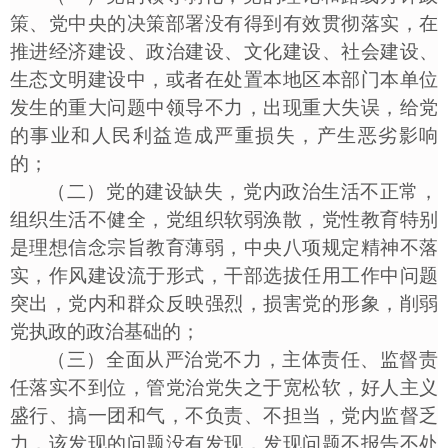
策、党中央的决策部署没有得到有效贯彻落实，在
推进经济建设、政治建设、文化建设、社会建设、
生态文明建设中，或者在处置本地区本部门本单位
发生的重大问题中领导不力，出现重大失误，给党
的事业和人民利益造成严重损失，产生恶劣影响
的；
（二）党的建设缺失，党内政治生活不正常，
组织生活不健全，党组织软弱涣散，党性教育特别
是理想信念宗旨教育薄弱，中央八项规定精神不落
实，作风建设流于形式，干部选拔任用工作中问题
突出，党内和群众反映强烈，损害党的形象，削弱
党执政的政治基础的；
（三）全面从严治党不力，主体责任、监督责
任落实不到位，管党治党失之于宽松软，好人主义
盛行、搞一团和气，不负责、不担当，党内监督乏
力，该发现的问题没有发现，发现问题不报告不处