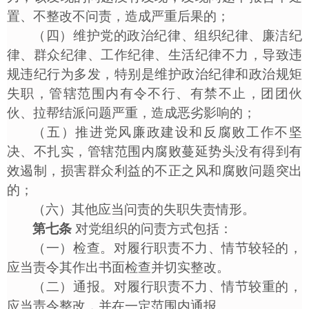
置、不整改不问责，造成严重后果的；
（四）维护党的政治纪律、组织纪律、廉洁纪
律、群众纪律、工作纪律、生活纪律不力，导致违
规违纪行为多发，特别是维护政治纪律和政治规矩
失职，管辖范围内有令不行、有禁不止，团团伙
伙、拉帮结派问题严重，造成恶劣影响的；
（五）推进党风廉政建设和反腐败工作不坚
决、不扎实，管辖范围内腐败蔓延势头没有得到有
效遏制，损害群众利益的不正之风和腐败问题突出
的；
（六）其他应当问责的失职失责情形。
第七条
对党组织的问责方式包括：
（一）检查。对履行职责不力、情节较轻的，
应当责令其作出书面检查并切实整改。
（二）通报。对履行职责不力、情节较重的，
应当责令整改，并在一定范围内通报。