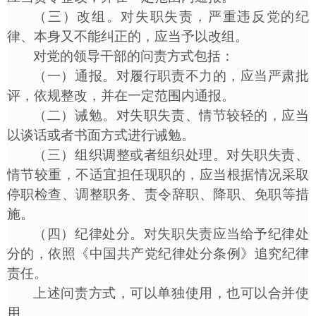
（三）改组。对失职失责，严重违反党的纪
律、本身又不能纠正的，应当予以改组。
对党的领导干部的问责方式包括：
（一）通报。对履行职责不力的，应当严肃批
评，依规整改，并在一定范围内通报。
（二）诫勉。对失职失责、情节较轻的，应当
以谈话或者书面方式进行诫勉。
（三）组织调整或者组织处理。对失职失责、
情节较重，不适宜担任现职的，应当根据情况采取
停职检查、调整职务、责令辞职、降职、免职等措
施。
（四）纪律处分。对失职失责应当给予纪律处
分的，依照《中国共产党纪律处分条例》追究纪律
责任。
上述问责方式，可以单独使用，也可以合并使
用。