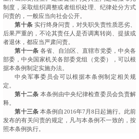
制度，采取组织调整或者组织处理、纪律处分方式
问责的，一般应当向社会公开。
第十条
实行终身问责，对失职失责性质恶劣、
后果严重的，不论其责任人是否调离转岗、提拔或
者退休，都应当严肃问责。
第十一条
各省、自治区、直辖市党委，中央各
部委，中央国家机关各部委党组（党委），可以根
据本条例制定实施办法。
中央军事委员会可以根据本条例制定相关规
定。
第十二条
本条例由中央纪律检查委员会负责解
释。
第十三条
本条例自
2016
年
7
月
8
日起施行。此前
发布的有关问责的规定，凡与本条例不一致的，按
照本条例执行。