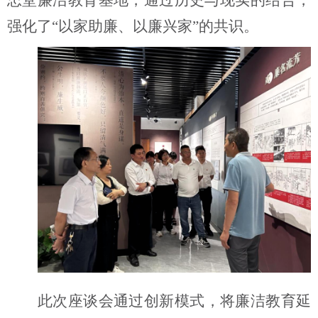
忠堂廉洁教育基地，通过历史与现实的结合，
强化了
“以家助廉、以廉兴家”的共识。
此次座谈会通过创新模式，将
廉洁
教育延