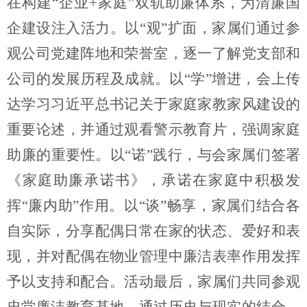
在构建
“企业+家庭”双轨助廉体系，为
清廉国
企建设
注入活力。
以
“观”
扩面
，家属们
通过
参
观公司党建阵地和荣誉室，
逐一
了解党支部
和
公司
的发展历程
及
成就。
以
“学”
增进
，
会上传
达
学
习
习近平总书记关于家庭家教家风建设的
重要
论述，
并通过观看
警示教育片
，
强调家庭
助廉的重要性。
以
“诺”
践行
，
与会
家属们签署
《家庭助廉承诺书》，承诺
在家庭中积极
发
挥
“
廉内助
”
作用。
以
“谈”
畅享
，家属们
结合各
自实际，
分享
配偶日常在家的状态、爱好和表
现，并对配偶在物业管理中廉洁表率作用发挥
予以支持和配合
。活动最后，家属们
共同
参观