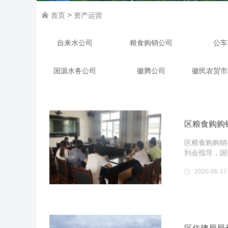
>
首页
资产运营
自来水公司
粮食购销公司
公车
国源水务公司
徽腾公司
徽民农贸市
区粮食购购
区粮食购购销
到会指导，国
2020-06-17