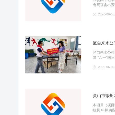
食局宿舍小区
2020-06-10
区自来水公
区自来水公司
逢 “六一”
2020-06-02
黄山市徽州
本项目（项目
机构 中标供应