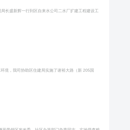
住建局局长盛新辉一行到区自来水公司二水厂扩建工程建设工
环境，我司协助区住建局实施了谢裕大路（新 205国
章继平带领区发改委、社区办等部门负责同志，实地督查粮