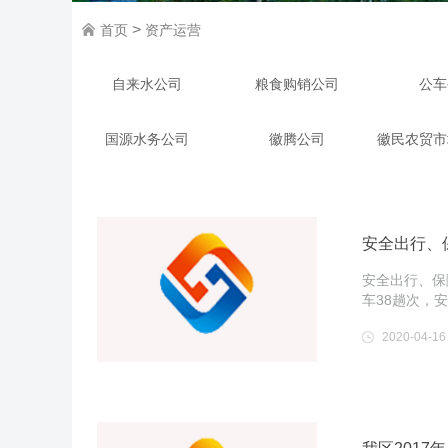
>
首页
资产运营
自来水公司
粮食购销公司
公车
国源水务公司
徽腾公司
徽民农贸市
安全出行、
安全出行、保
车38趟次，
2020-04-16