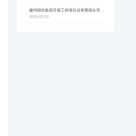
徽州国投集团开展工程项目业务暨国企管理人员廉洁从业知识专题培训
2026-02-03