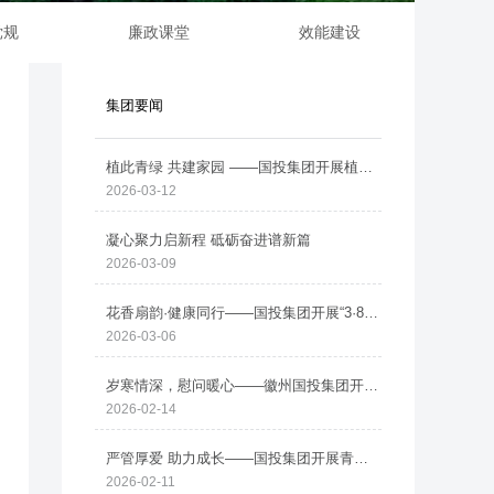
党规
廉政课堂
效能建设
集团要闻
植此青绿 共建家园 ——国投集团开展植树节文明创建活动
2026-03-12
凝心聚力启新程 砥砺奋进谱新篇
2026-03-09
花香扇韵·健康同行——国投集团开展“3·8”妇女节主题活动
2026-03-06
岁寒情深，慰问暖心——徽州国投集团开展节前走访慰问
2026-02-14
严管厚爱 助力成长——国投集团开展青年职工谈心谈话与家访活动
2026-02-11