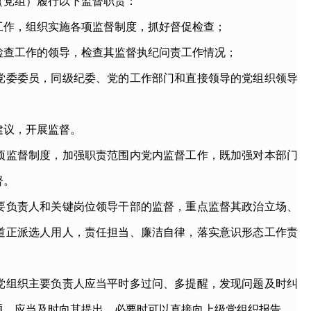
（党组）履行以下监督职责：
作，组织实施各项监督制度，抓好督促检查；
查工作的领导，检查其监督执纪问责工作情况；
委委员，同级纪委、党的工作部门和直接领导的党组织领导
议，开展监督。
监督制度，加强职责范围内党内监督工作，既加强对本部门
督。
负责人和关键岗位领导干部的监督，重点监督其政治立场、
道正派选人用人，责任担当、廉洁自律，落实意识形态工作责
组织主要负责人应当平时多过问、多提醒，发现问题及时纠
题，应当及时向其提出，必要时可以直接向上级党组织报告。