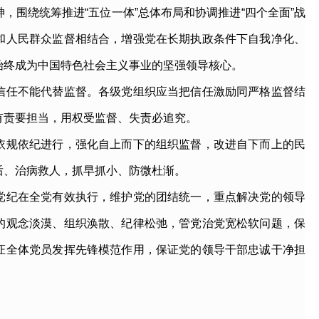
神，围绕统筹推进
“
五位一体
”
总体布局和协调推进
“
四个全面
”
战
和人民群众监督相结合，增强党在长期执政条件下自我净化、
始终成为中国特色社会主义事业的坚强领导核心。
任不能代替监督。各级党组织应当把信任激励同严格监督结
有责要担当，用权受监督、失责必追究。
规依纪进行，强化自上而下的组织监督，改进自下而上的民
后、治病救人，抓早抓小、防微杜渐。
纪在全党有效执行，维护党的团结统一，重点解决党的领导
的观念淡漠、组织涣散、纪律松弛，管党治党宽松软问题，保
证全体党员发挥先锋模范作用，保证党的领导干部忠诚干净担