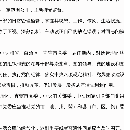
一定范围公开，主动接受监督。
部的日常管理监督，掌握其思想、工作、作风、生活状况。
敢于正视、深刻剖析、主动改正自己的缺点错误；对同志的缺
央和省、自治区、直辖市党委一届任期内，对所管理的地
党的组织和党的领导干部尊崇党章、党的领导、党的建设和党
责任、执行党的纪律、落实中央八项规定精神、党风廉政建设
形成震慑，推动改革、促进发展，发挥从严治党利剑作用。
区、直辖市党委，中央有关部委，中央国家机关部门党组
市党委应当推动党的市（地、州、盟）和县（市、区、旗）委
活会应当经常化，遇到重要或者普遍性问题应当及时召开。