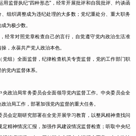
运用监督执纪
“
四种形态
”
，经常开展批评和自我批评、约谈函
分、组织调整成为违纪处理的大多数；党纪重处分、重大职务
的成为极少数。
经常对照党章检查自己的言行，自觉遵守党内政治生活准
情操，永葆共产党人政治本色。
党组）全面监督，纪律检查机关专责监督，党的工作部门职
督的党内监督体系。
央政治局常务委员会全面领导党内监督工作。中央委员会全
央政治局工作，部署加强党内监督的重大任务。
员会定期研究部署在全党开展学习教育，以整风精神查找问
规定精神情况汇报，加强作风建设情况监督检查；听取中央纪