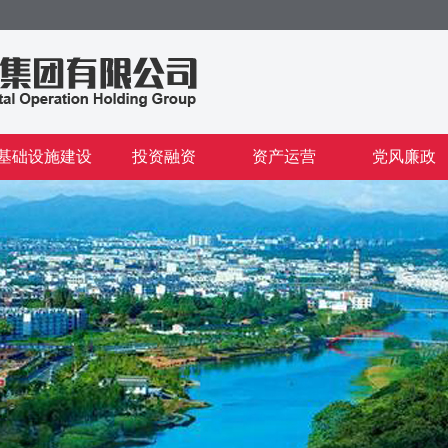
基础设施建设
投资融资
资产运营
党风廉政