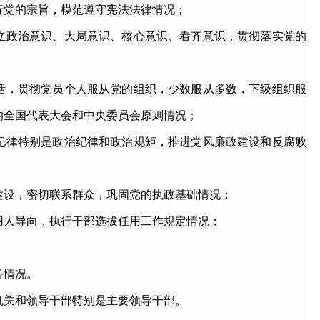
党的宗旨，模范遵守宪法法律情况；
政治意识、大局意识、核心意识、看齐意识，贯彻落实党的
；
，贯彻党员个人服从党的组织，少数服从多数，下级组织服
的全国代表大会和中央委员会原则情况；
律特别是政治纪律和政治规矩，推进党风廉政建设和反腐败
设，密切联系群众，巩固党的执政基础情况；
人导向，执行干部选拔任用工作规定情况；
务情况。
关和领导干部特别是主要领导干部。