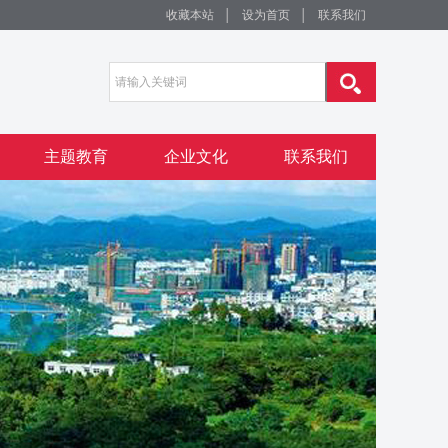
收藏本站
│
设为首页
│
联系我们
主题教育
企业文化
联系我们